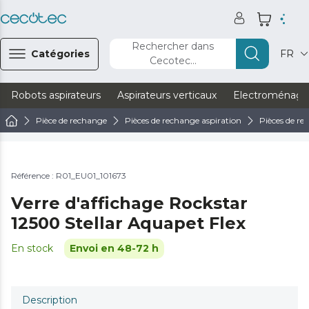
Rechercher dans
Catégories
FR
Cecotec...
Robots aspirateurs
Aspirateurs verticaux
Electroménage
Pièce de rechange
Pièces de rechange aspiration
Pièces de re
Référence : R01_EU01_101673
Verre d'affichage Rockstar
12500 Stellar Aquapet Flex
En stock
Envoi en 48-72 h
Description