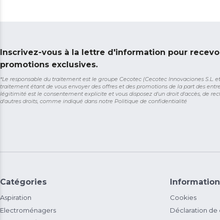
Inscrivez-vous à la lettre d'information pour recevo
promotions exclusives.
*Le responsable du traitement est le groupe Cecotec (Cecotec Innovaciones S.L. et So
traitement étant de vous envoyer des offres et des promotions de la part des entr
légitimité est le consentement explicite et vous disposez d'un droit d'accès, de rect
d'autres droits, comme indiqué dans notre
Politique de confidentialité
Catégories
Information
Aspiration
Cookies
Electroménagers
Déclaration de