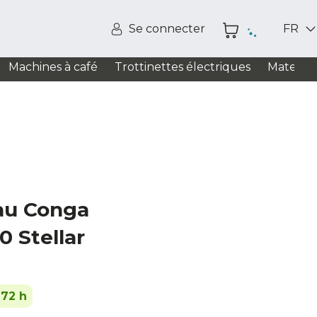
Se connecter
FR
Machines à café
Trottinettes électriques
Matelas
eau Conga
0 Stellar
-72 h