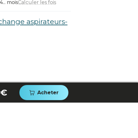
... mois
Calculer les fois
change aspirateurs-
 €
Acheter