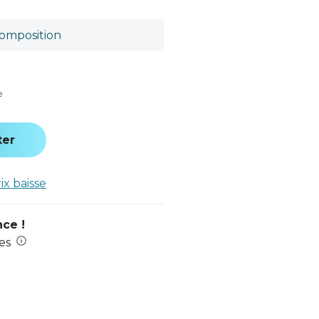
omposition
e
ter
rix baisse
nce !
es