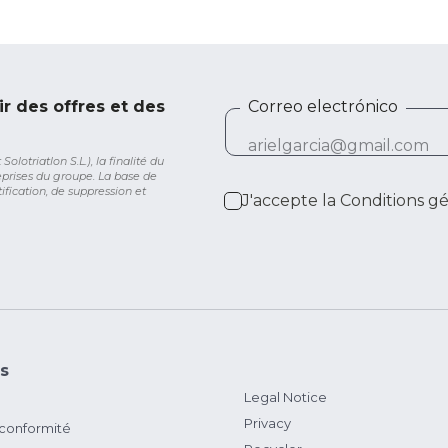
ir des offres et des
Correo electrónico
lotriatlon S.L.), la finalité du
eprises du groupe. La base de
ification, de suppression et
J'accepte la
Conditions g
s
Legal Notice
Privacy
 conformité