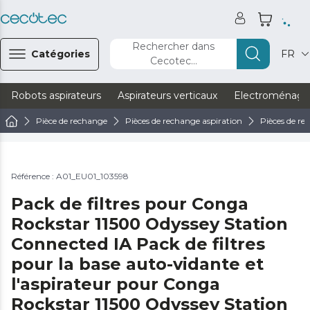
Rechercher dans
Catégories
FR
Cecotec...
Robots aspirateurs
Aspirateurs verticaux
Electroménage
Pièce de rechange
Pièces de rechange aspiration
Pièces de re
Référence : A01_EU01_103598
Pack de filtres pour Conga
Rockstar 11500 Odyssey Station
Connected IA Pack de filtres
pour la base auto-vidante et
l'aspirateur pour Conga
Rockstar 11500 Odyssey Station