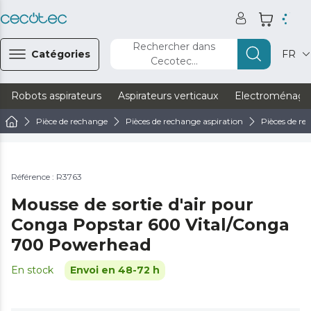
Rechercher dans
Catégories
FR
Cecotec...
Robots aspirateurs
Aspirateurs verticaux
Electroménage
Pièce de rechange
Pièces de rechange aspiration
Pièces de re
Référence : R3763
Mousse de sortie d'air pour
Conga Popstar 600 Vital/Conga
700 Powerhead
En stock
Envoi en 48-72 h