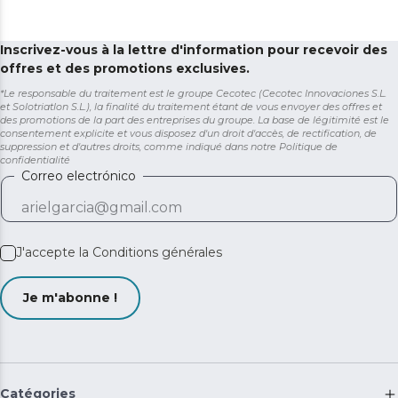
Inscrivez-vous à la lettre d'information pour recevoir des
offres et des promotions exclusives.
*Le responsable du traitement est le groupe Cecotec (Cecotec Innovaciones S.L.
et Solotriatlon S.L.), la finalité du traitement étant de vous envoyer des offres et
des promotions de la part des entreprises du groupe. La base de légitimité est le
consentement explicite et vous disposez d'un droit d'accès, de rectification, de
suppression et d'autres droits, comme indiqué dans notre
Politique de
confidentialité
Correo electrónico
J'accepte la
Conditions générales
Je m'abonne !
Catégories