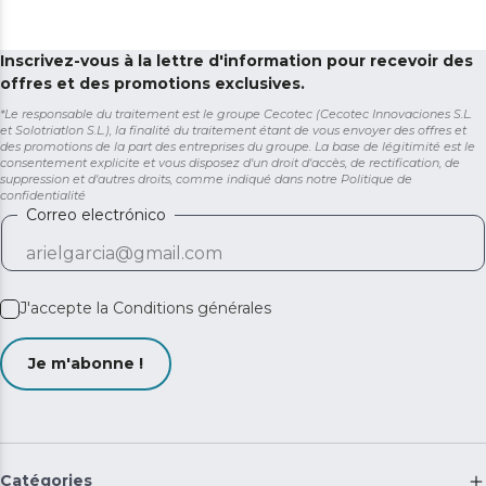
Inscrivez-vous à la lettre d'information pour recevoir des
offres et des promotions exclusives.
*Le responsable du traitement est le groupe Cecotec (Cecotec Innovaciones S.L.
et Solotriatlon S.L.), la finalité du traitement étant de vous envoyer des offres et
des promotions de la part des entreprises du groupe. La base de légitimité est le
consentement explicite et vous disposez d'un droit d'accès, de rectification, de
suppression et d'autres droits, comme indiqué dans notre
Politique de
confidentialité
Correo electrónico
J'accepte la
Conditions générales
Je m'abonne !
Catégories