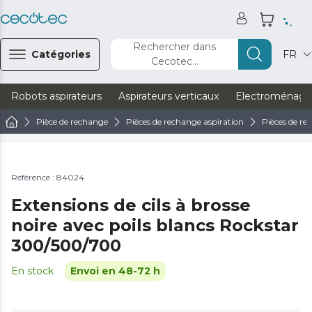
Rechercher dans
Catégories
FR
Cecotec...
Robots aspirateurs
Aspirateurs verticaux
Electroménage
Pièce de rechange
Pièces de rechange aspiration
Pièces de re
Référence : 84024
Extensions de cils à brosse
noire avec poils blancs Rockstar
300/500/700
En stock
Envoi en 48-72 h