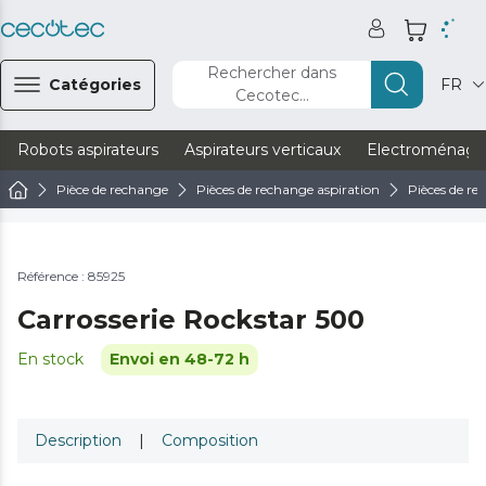
Rechercher dans
Catégories
FR
Cecotec...
Robots aspirateurs
Aspirateurs verticaux
Electroménage
Pièce de rechange
Pièces de rechange aspiration
Pièces de re
Référence : 85925
Carrosserie Rockstar 500
En stock
Envoi en 48-72 h
Description
|
Composition