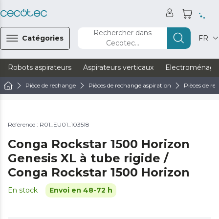
Rechercher dans
Catégories
FR
Cecotec...
Robots aspirateurs
Aspirateurs verticaux
Electroménage
Pièce de rechange
Pièces de rechange aspiration
Pièces de re
Référence : R01_EU01_103518
Conga Rockstar 1500 Horizon
Genesis XL à tube rigide /
Conga Rockstar 1500 Horizon
En stock
Envoi en 48-72 h