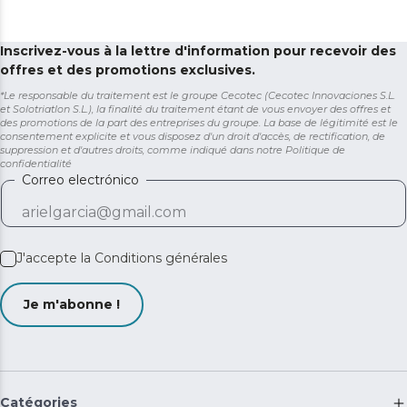
Inscrivez-vous à la lettre d'information pour recevoir des
offres et des promotions exclusives.
*Le responsable du traitement est le groupe Cecotec (Cecotec Innovaciones S.L.
et Solotriatlon S.L.), la finalité du traitement étant de vous envoyer des offres et
des promotions de la part des entreprises du groupe. La base de légitimité est le
consentement explicite et vous disposez d'un droit d'accès, de rectification, de
suppression et d'autres droits, comme indiqué dans notre
Politique de
confidentialité
Correo electrónico
J'accepte la
Conditions générales
Je m'abonne !
Catégories