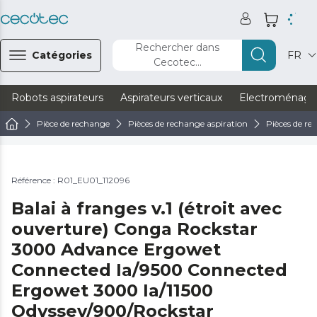
Rechercher dans
Catégories
FR
Cecotec...
Robots aspirateurs
Aspirateurs verticaux
Electroménage
Pièce de rechange
Pièces de rechange aspiration
Pièces de re
Référence : R01_EU01_112096
Balai à franges v.1 (étroit avec
ouverture) Conga Rockstar
3000 Advance Ergowet
Connected Ia/9500 Connected
Ergowet 3000 Ia/11500
Odyssey/900/Rockstar