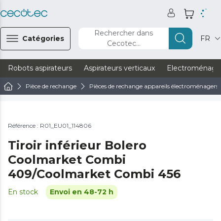
Rechercher dans
Catégories
FR
Cecotec...
Robots aspirateurs
Aspirateurs verticaux
Electroménage
Pièce de rechange
Pièces de rechange appareils électroménagers
Référence : R01_EU01_114806
Tiroir inférieur Bolero
Coolmarket Combi
409/Coolmarket Combi 456
En stock
Envoi en 48-72 h