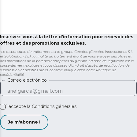
Inscrivez-vous à la lettre d'information pour recevoir des
offres et des promotions exclusives.
*Le responsable du traitement est le groupe Cecotec (Cecotec Innovaciones S.L.
et Solotriatlon S.L.), la finalité du traitement étant de vous envoyer des offres et
des promotions de la part des entreprises du groupe. La base de légitimité est le
consentement explicite et vous disposez d'un droit d'accès, de rectification, de
suppression et d'autres droits, comme indiqué dans notre
Politique de
confidentialité
Correo electrónico
J'accepte la
Conditions générales
Je m'abonne !