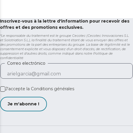
Inscrivez-vous à la lettre d'information pour recevoir des
offres et des promotions exclusives.
*Le responsable du traitement est le groupe Cecotec (Cecotec Innovaciones S.L.
et Solotriatlon S.L.), la finalité du traitement étant de vous envoyer des offres et
des promotions de la part des entreprises du groupe. La base de légitimité est le
consentement explicite et vous disposez d'un droit d'accès, de rectification, de
suppression et d'autres droits, comme indiqué dans notre
Politique de
confidentialité
Correo electrónico
J'accepte la
Conditions générales
Je m'abonne !