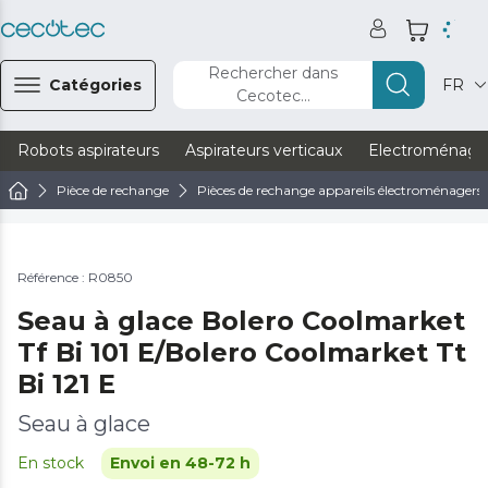
Rechercher dans
Catégories
FR
Cecotec...
Robots aspirateurs
Aspirateurs verticaux
Electroménage
Pièce de rechange
Pièces de rechange appareils électroménagers
Référence : R0850
Seau à glace Bolero Coolmarket
Tf Bi 101 E/Bolero Coolmarket Tt
Bi 121 E
Seau à glace
En stock
Envoi en 48-72 h