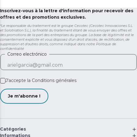
Inscrivez-vous à la lettre d'information pour recevoir des
offres et des promotions exclusives.
*Le responsable du traitement est le groupe Cecotec (Cecotec Innovaciones S.L.
et Solotriatlon S.L.), la finalité du traitement étant de vous envoyer des offres et
des promotions de la part des entreprises du groupe. La base de légitimité est le
consentement explicite et vous disposez d'un droit d'accès, de rectification, de
suppression et d'autres droits, comme indiqué dans notre
Politique de
confidentialité
Correo electrónico
J'accepte la
Conditions générales
Je m'abonne !
Catégories
Informations