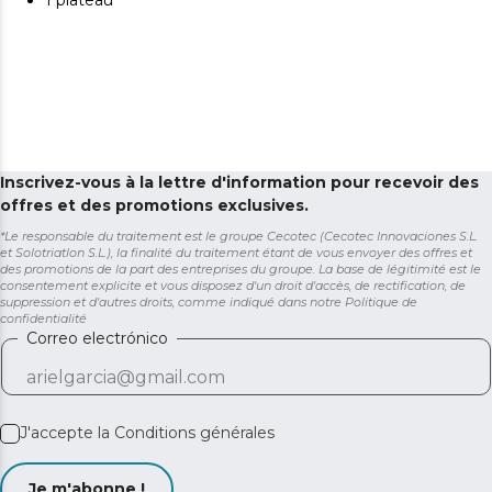
1 plateau
Inscrivez-vous à la lettre d'information pour recevoir des
offres et des promotions exclusives.
*Le responsable du traitement est le groupe Cecotec (Cecotec Innovaciones S.L.
et Solotriatlon S.L.), la finalité du traitement étant de vous envoyer des offres et
des promotions de la part des entreprises du groupe. La base de légitimité est le
consentement explicite et vous disposez d'un droit d'accès, de rectification, de
suppression et d'autres droits, comme indiqué dans notre
Politique de
confidentialité
Correo electrónico
J'accepte la
Conditions générales
Je m'abonne !