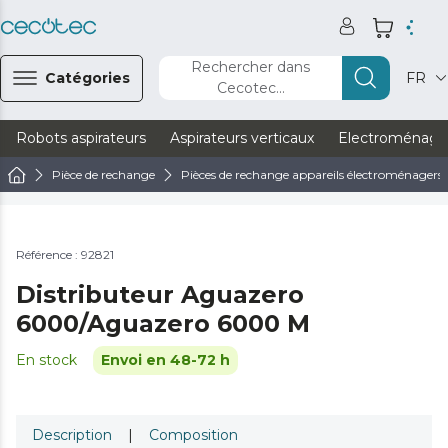
Rechercher dans
Catégories
FR
Cecotec...
Robots aspirateurs
Aspirateurs verticaux
Electroménage
Pièce de rechange
Pièces de rechange appareils électroménagers
Référence : 92821
Distributeur Aguazero
6000/Aguazero 6000 M
En stock
Envoi en 48-72 h
Description
|
Composition