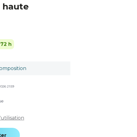
e haute
-72 h
omposition
2026 21:59
se
tilisation
ter