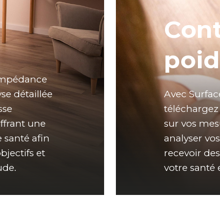
Cont
poid
impédance 
e détaillée 
Avec Surfac
se 
téléchargez 
ffrant une 
sur vos mes
 santé afin 
analyser vos 
jectifs et 
recevoir de
ude.
votre santé 