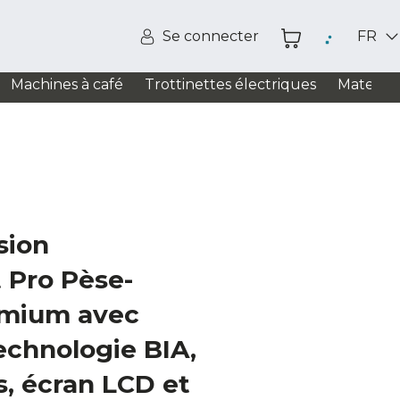
Se connecter
FR
Machines à café
Trottinettes électriques
Matelas
sion
 Pro Pèse-
emium avec
technologie BIA,
, écran LCD et