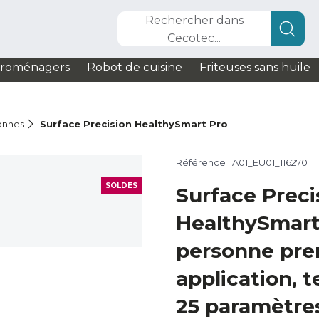
Rechercher dans
Cecotec...
troménagers
Robot de cuisine
Friteuses sans huile
onnes
Surface Precision HealthySmart Pro
Référence : A01_EU01_116270
SOLDES
Surface Preci
HealthySmart
personne pr
application, 
25 paramètres