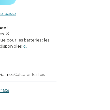
rix baisse
nce !
es
e pour les batteries : les
 disponibles
ici.
... mois
Calculer les fois
nes