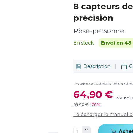
8 capteurs d
précision
Pèse-personne
En stock
Envoi en 48
Description
|
C
Prix valable du 03/08/2026 07:30 à 31/08/
64,90 €
TVA inclu
89,90 €
(
-
28%
)
Télécharger le manuel d'u
Ache