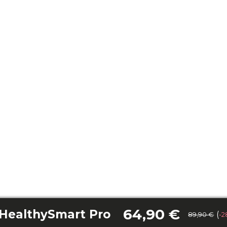
64,90 €
 HealthySmart Pro
(
89,90 €
-