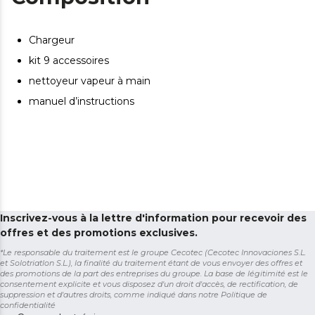
Chargeur
kit 9 accessoires
nettoyeur vapeur à main
manuel d’instructions
Inscrivez-vous à la lettre d'information pour recevoir des
offres et des promotions exclusives.
*Le responsable du traitement est le groupe Cecotec (Cecotec Innovaciones S.L.
et Solotriatlon S.L.), la finalité du traitement étant de vous envoyer des offres et
des promotions de la part des entreprises du groupe. La base de légitimité est le
consentement explicite et vous disposez d'un droit d'accès, de rectification, de
suppression et d'autres droits, comme indiqué dans notre
Politique de
confidentialité