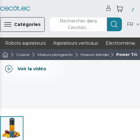
Rechercher dans
Catégories
FR
Cecotec...
Robots aspirateurs
Aspirateurs verticaux
Electroménage
Cuisine
Mixeurs plongeants
Mixeurs-blender
Power Tit
Voir la vidéo