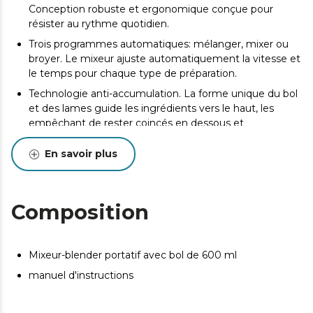
Conception robuste et ergonomique conçue pour
résister au rythme quotidien.
Trois programmes automatiques: mélanger, mixer ou
broyer. Le mixeur ajuste automatiquement la vitesse et
le temps pour chaque type de préparation.
Technologie anti-accumulation. La forme unique du bol
et des lames guide les ingrédients vers le haut, les
empêchant de rester coincés en dessous et
garantissant une texture uniforme.
En savoir plus
Chargement pratique avec port USB de type C.
Amovible et facile à nettoyer. Le bol se sépare du corps
principal pour un nettoyage rapide et complet en
Composition
quelques secondes.
Lavable au lave-vaisselle jusqu'à 60 °C.
Flux d'air optimisé pour une performance durable. Sa
Mixeur-blender portatif avec bol de 600 ml
conception interne empêche la surchauffe, protégeant
manuel d'instructions
ainsi les composants et garantissant une durée de vie
prolongée.