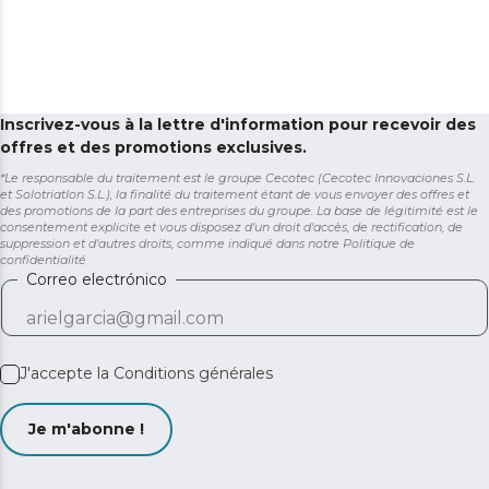
Inscrivez-vous à la lettre d'information pour recevoir des
offres et des promotions exclusives.
*Le responsable du traitement est le groupe Cecotec (Cecotec Innovaciones S.L.
et Solotriatlon S.L.), la finalité du traitement étant de vous envoyer des offres et
des promotions de la part des entreprises du groupe. La base de légitimité est le
consentement explicite et vous disposez d'un droit d'accès, de rectification, de
suppression et d'autres droits, comme indiqué dans notre
Politique de
confidentialité
Correo electrónico
J'accepte la
Conditions générales
Je m'abonne !