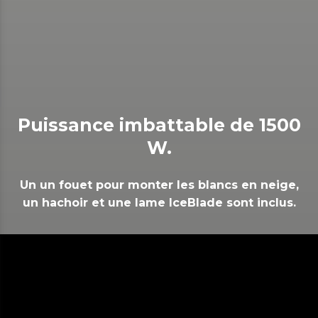
Puissance imbattable de 1500
W.
Un un fouet pour monter les blancs en neige,
un hachoir et une lame IceBlade sont inclus.