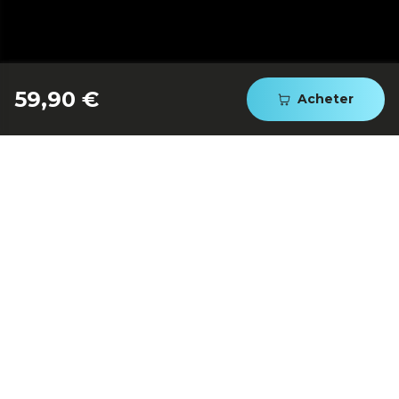
59,90 €
Lames résistantes et
Acheter
affûtées