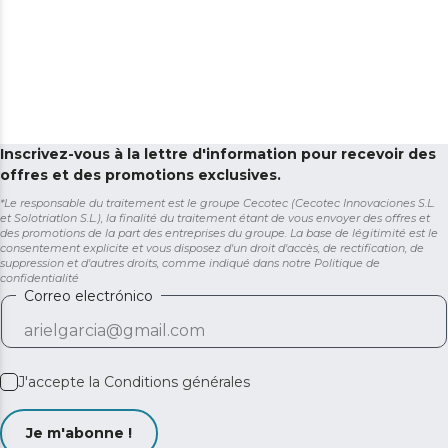
Inscrivez-vous à la lettre d'information pour recevoir des
offres et des promotions exclusives.
*Le responsable du traitement est le groupe Cecotec (Cecotec Innovaciones S.L.
et Solotriatlon S.L.), la finalité du traitement étant de vous envoyer des offres et
des promotions de la part des entreprises du groupe. La base de légitimité est le
consentement explicite et vous disposez d'un droit d'accès, de rectification, de
suppression et d'autres droits, comme indiqué dans notre
Politique de
confidentialité
Correo electrónico
J'accepte la
Conditions générales
Je m'abonne !