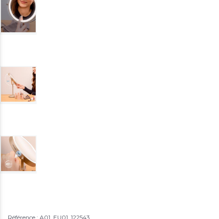
Référence : A01_EU01_122543