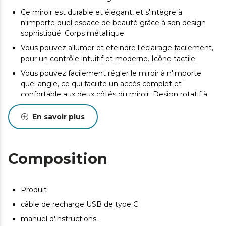
Ce miroir est durable et élégant, et s'intègre à
n'importe quel espace de beauté grâce à son design
sophistiqué. Corps métallique.
Vous pouvez allumer et éteindre l'éclairage facilement,
pour un contrôle intuitif et moderne. Icône tactile.
Vous pouvez facilement régler le miroir à n'importe
quel angle, ce qui facilite un accès complet et
confortable aux deux côtés du miroir. Design rotatif à
360°.
En savoir plus
Ce miroir offre une utilisation prolongée avec une seule
charge, vous garantissant qu'il sera toujours prêt lorsque
vous en aurez besoin. Batterie de 2000 mAh.
Composition
Charge rapide et efficace pour que le miroir soit
toujours prêt à l'emploi. Câble de charge de type C.
Produit
câble de recharge USB de type C
manuel d'instructions.