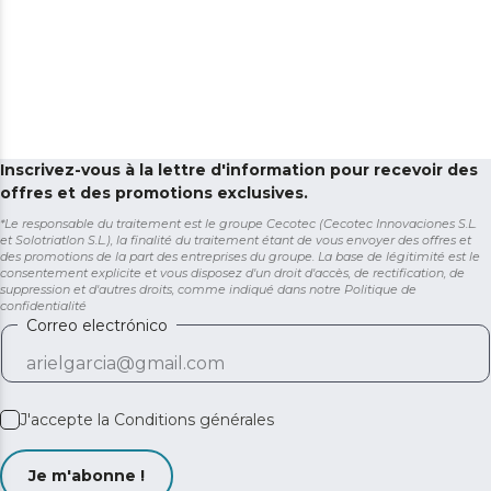
Inscrivez-vous à la lettre d'information pour recevoir des
offres et des promotions exclusives.
*Le responsable du traitement est le groupe Cecotec (Cecotec Innovaciones S.L.
et Solotriatlon S.L.), la finalité du traitement étant de vous envoyer des offres et
des promotions de la part des entreprises du groupe. La base de légitimité est le
consentement explicite et vous disposez d'un droit d'accès, de rectification, de
suppression et d'autres droits, comme indiqué dans notre
Politique de
confidentialité
Correo electrónico
J'accepte la
Conditions générales
Je m'abonne !