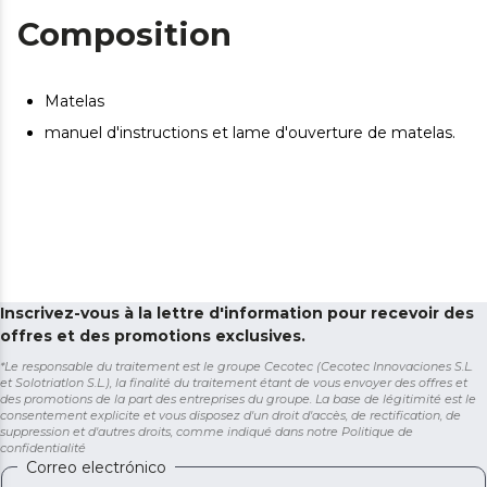
Composition
Matelas
manuel d'instructions et lame d'ouverture de matelas.
Inscrivez-vous à la lettre d'information pour recevoir des
offres et des promotions exclusives.
*Le responsable du traitement est le groupe Cecotec (Cecotec Innovaciones S.L.
et Solotriatlon S.L.), la finalité du traitement étant de vous envoyer des offres et
des promotions de la part des entreprises du groupe. La base de légitimité est le
consentement explicite et vous disposez d'un droit d'accès, de rectification, de
suppression et d'autres droits, comme indiqué dans notre
Politique de
confidentialité
Correo electrónico