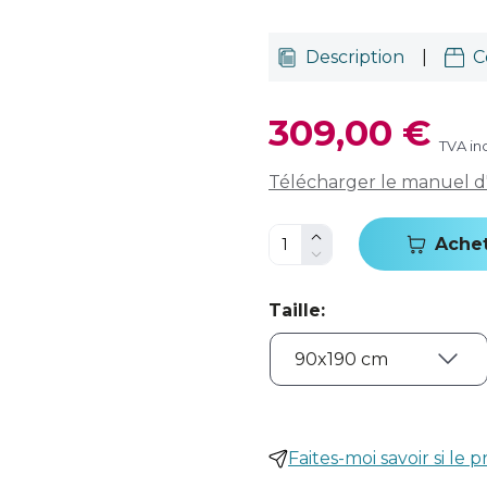
Description
|
C
309,00 €
TVA in
Télécharger le manuel d'u
Ache
Taille
:
Faites-moi savoir si le p