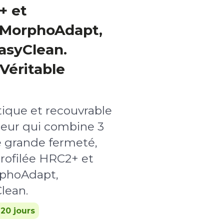
+ et
 MorphoAdapt,
asyClean.
Véritable
tique et recouvrable
eur qui combine 3
 grande fermeté,
ofilée HRC2+ et
rphoAdapt,
lean.
 20 jours