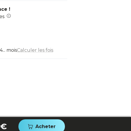
nce !
es
... mois
Calculer les fois
 €
Acheter