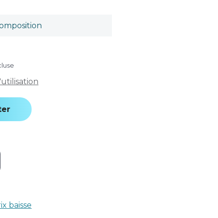
omposition
cluse
tilisation
ter
rix baisse