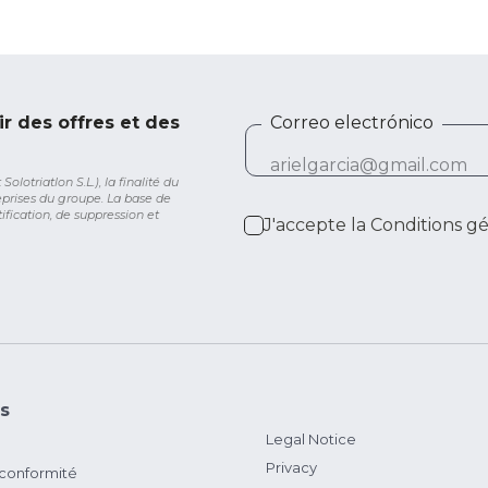
ir des offres et des
Correo electrónico
lotriatlon S.L.), la finalité du
eprises du groupe. La base de
ification, de suppression et
J'accepte la
Conditions g
s
Legal Notice
Privacy
 conformité