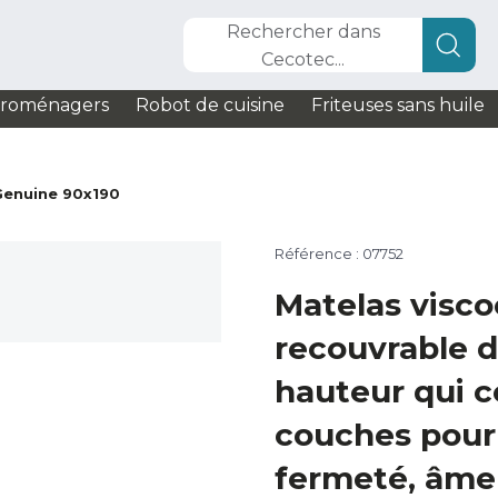
Rechercher dans
Cecotec...
troménagers
Robot de cuisine
Friteuses sans huile
Genuine 90x190
Référence : 07752
Matelas visco
recouvrable 
hauteur qui 
couches pour
fermeté, âme