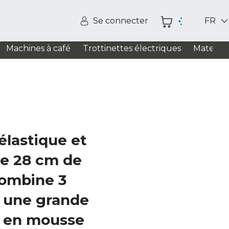
Se connecter
FR
Machines à café
Trottinettes électriques
Matelas
élastique et
de 28 cm de
combine 3
 une grande
 en mousse