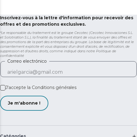
Inscrivez-vous à la lettre d'information pour recevoir des
offres et des promotions exclusives.
*Le responsable du traitement est le groupe Cecotec (Cecotec Innovaciones S.L.
et Solotriatlon S.L.), la finalité du traitement étant de vous envoyer des offres et
des promotions de la part des entreprises du groupe. La base de légitimité est le
consentement explicite et vous disposez d'un droit d'accès, de rectification, de
suppression et d'autres droits, comme indiqué dans notre
Politique de
confidentialité
Correo electrónico
J'accepte la
Conditions générales
Je m'abonne !
Catégories