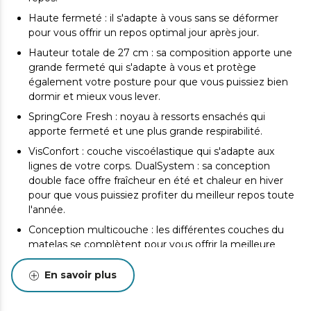
Haute fermeté : il s'adapte à vous sans se déformer
pour vous offrir un repos optimal jour après jour.
Hauteur totale de 27 cm : sa composition apporte une
grande fermeté qui s'adapte à vous et protège
également votre posture pour que vous puissiez bien
dormir et mieux vous lever.
SpringCore Fresh : noyau à ressorts ensachés qui
apporte fermeté et une plus grande respirabilité.
VisConfort : couche viscoélastique qui s'adapte aux
lignes de votre corps. DualSystem : sa conception
double face offre fraîcheur en été et chaleur en hiver
pour que vous puissiez profiter du meilleur repos toute
l'année.
Conception multicouche : les différentes couches du
matelas se complètent pour vous offrir la meilleure
sensation de repos.
En savoir plus
SeparateMuv : technologie qui favorise l'indépendance
du lit, afin qu'aucun mouvement n'affecte votre repos
tandis que votre colonne vertébrale reste correctement