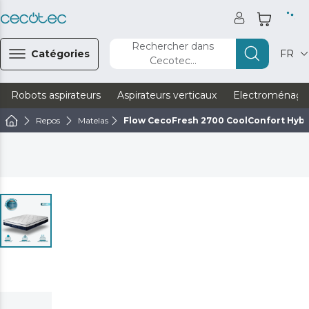
Rechercher dans
Catégories
FR
Cecotec...
Robots aspirateurs
Aspirateurs verticaux
Electroménage
Repos
Matelas
Flow CecoFresh 2700 CoolConfort Hybri