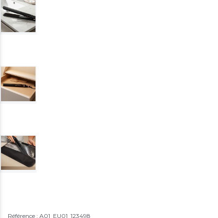
Référence : A01_EU01_123498