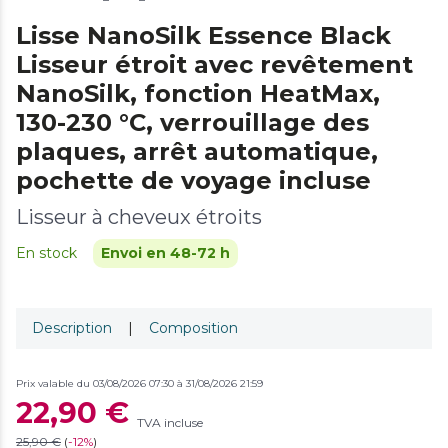
Lisse NanoSilk Essence Black
Lisseur étroit avec revêtement
NanoSilk, fonction HeatMax,
130-230 °C, verrouillage des
plaques, arrêt automatique,
pochette de voyage incluse
Lisseur à cheveux étroits
En stock
Envoi en 48-72 h
Description
|
Composition
Prix valable du 03/08/2026 07:30 à 31/08/2026 21:59
22,90 €
TVA incluse
25,90 €
(
-
12%
)