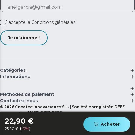
J'accepte la
Conditions générales
Je m'abonne !
Catégories
Informations
Méthodes de paiement
Contactez-nous
©
2026
Cecotec Innovaciones S.L. | Société enregistrée DEEE
avec numéro M3591 ECOLOGIC
22,90 €
Acheter
(
)
25,90 €
-12%