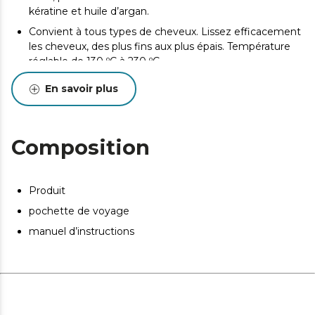
kératine et huile d’argan.
Convient à tous types de cheveux. Lissez efficacement
les cheveux, des plus fins aux plus épais. Température
réglable de 130 ºC à 230 ºC.
Évitez les risques et augmentez la sécurité. Arrêt
En savoir plus
automatique après une période d'inactivité.
Rangement et transport faciles qui garantissent que le
lisseur reste compact et sécurisé lorsque vous ne
Composition
l’utilisez pas. Système de verrouillage des plaques.
Protégez et rangez le lisseur en toute sécurité pendant
le transport. Pochette de voyage.
Produit
pochette de voyage
manuel d’instructions