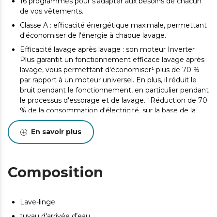
16 programmes pour s'adapter aux besoins de chacun
de vos vêtements.
Classe A : efficacité énergétique maximale, permettant
d'économiser de l'énergie à chaque lavage.
Efficacité lavage après lavage : son moteur Inverter
Plus garantit un fonctionnement efficace lavage après
lavage, vous permettant d'économiser¹ plus de 70 %
par rapport à un moteur universel. En plus, il réduit le
bruit pendant le fonctionnement, en particulier pendant
le processus d'essorage et de lavage. ¹Réduction de 70
% de la consommation d'électricité, sur la base de la
comparaison de l'étiquette énergétique des modèles
Bolero DressCode avec moteur Inverter face aux
En savoir plus
modèles Bolero DressCode sans moteur Inverter.
SteamMax : permet d'envelopper le linge de vapeur
afin de pénétrer efficacement dans chaque vêtement
Composition
pour le stériliser et éliminer les taches et les odeurs.
Drum Clean : le tambour se nettoie automatiquement
pour éviter l'accumulation de bactéries. Tambour
Lave-linge
exempt de saleté et d'odeurs.
tuyau d'arrivée d’eau