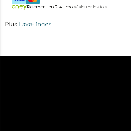
Paiement en 3, 4... mois
Calculer les fois
Plus
Lave-linges