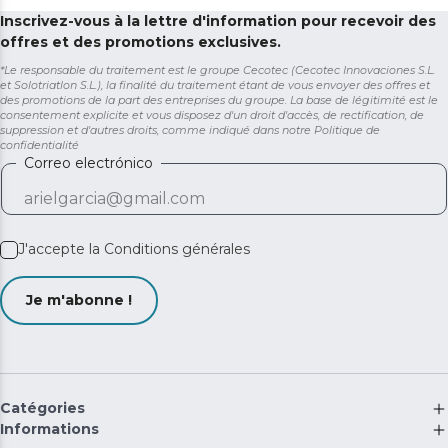
Inscrivez-vous à la lettre d'information pour recevoir des
offres et des promotions exclusives.
*Le responsable du traitement est le groupe Cecotec (Cecotec Innovaciones S.L.
et Solotriatlon S.L.), la finalité du traitement étant de vous envoyer des offres et
des promotions de la part des entreprises du groupe. La base de légitimité est le
consentement explicite et vous disposez d'un droit d'accès, de rectification, de
suppression et d'autres droits, comme indiqué dans notre
Politique de
confidentialité
Correo electrónico
J'accepte la
Conditions générales
Je m'abonne !
Catégories
Informations