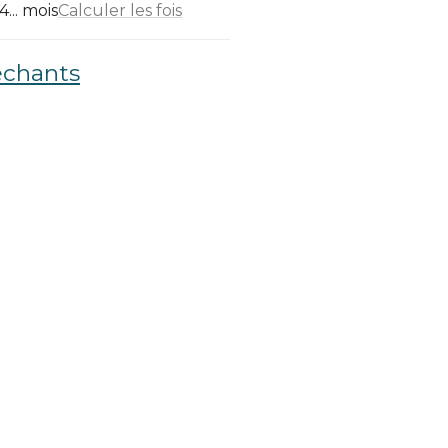
... mois
Calculer les fois
échants