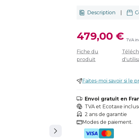
Description
|
C
479,00 €
TVA in
Fiche du
Téléch
produit
d'utili
Faites-moi savoir si le p
Envoi gratuit en Fra
TVA et Ecotaxe inclus
2 ans de garantie
Modes de paiement.