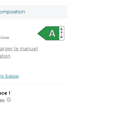
omposition
cluse
arger le manuel
sation
rix baisse
nce !
es