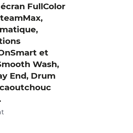
écran FullColor
 SteamMax,
matique,
tions
 OnSmart et
 Smooth Wash,
ay End, Drum
t caoutchouc
.
nt