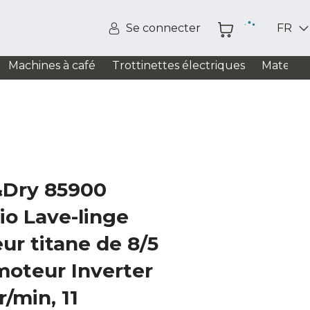
Se connecter
FR
Machines à café
Trottinettes électriques
Matelas
&Dry 85900
io Lave-linge
ur titane de 8/5
 moteur Inverter
r/min, 11