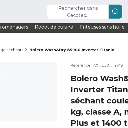
Rechercher dans
Cecotec...
troménagers
Robot de cuisine
Friteuses sans huile
nge séchants
Bolero Wash&Dry 85900 Inverter Titanio
Référence : A01_EU01_112749
Bolero Wash
Inverter Titan
séchant coule
kg, classe A,
Plus et 1400 t