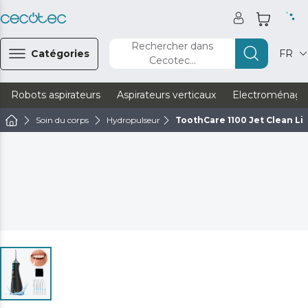
Rechercher dans
Catégories
FR
Cecotec...
Robots aspirateurs
Aspirateurs verticaux
Electroménage
Soin du corps
Hydropulseur
ToothCare 1100 Jet Clean Li