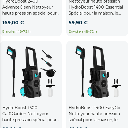
HydroBoost 2400
Nettoyeur haute pression
AdvanceClean Nettoyeur
HydroBoost 1400 Essential
haute pression spécial pour
Spécial pour la maison, le
la maison, le jardin ou la
jardin ou la voiture. Puissant,
169,00 €
59,90 €
voiture. Puissant, efficace et
efficace et facile à
facile à transporter.
transporter. Puissance
Envoi en 48-72 h
Envoi en 48-72 h
Puissance maximale de
maximale de 1400 W. Débit
2400W. Débit maximal de
maximal de 426 l/h. 105 bars
480 l/h. 180 bars de pression
de pression maximale
maximale admise. Pompe
admise. Pompe en
en aluminium. Rayon
aluminium. Rayon d'action 9
d'action 14 m.
m.
HydroBoost 1600
HydroBoost 1400 EasyGo
Car&Garden Nettoyeur
Nettoyeur haute pression
haute pression spécial pour
spécial pour la maison, le
la maison, le jardin ou la
jardin ou la voiture. Puissant,