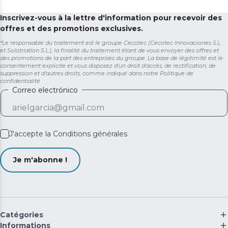
Inscrivez-vous à la lettre d'information pour recevoir des
offres et des promotions exclusives.
*Le responsable du traitement est le groupe Cecotec (Cecotec Innovaciones S.L.
et Solotriatlon S.L.), la finalité du traitement étant de vous envoyer des offres et
des promotions de la part des entreprises du groupe. La base de légitimité est le
consentement explicite et vous disposez d'un droit d'accès, de rectification, de
suppression et d'autres droits, comme indiqué dans notre
Politique de
confidentialité
Correo electrónico
J'accepte la
Conditions générales
Je m'abonne !
Catégories
Informations