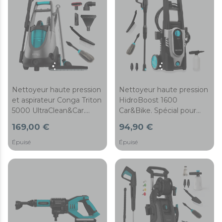
Nettoyeur haute pression
Nettoyeur haute pression
et aspirateur Conga Triton
HidroBoost 1600
5000 UltraClean&Car.
Car&Bike. Spécial pour
1500 W, 4 en 1 : Nettoyeur
voiture et vélo. Compact,
169,00 €
94,90 €
haute pression, aspirateur
puissant et portatif. Canon
de solides et liquides et
à mousse et brosses
Épuisé
Épuisé
fonction soufflerie, 120
spéciales. Puissance
bars, puissance
maximale de 1600 W.
d'aspiration de 15 kPa, kit
Débit maximal de 426 L/h
d'accessoires.
et 135 bars.