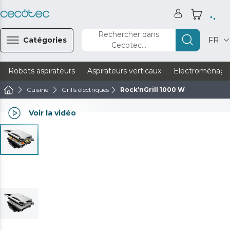
Rechercher dans
Catégories
FR
Cecotec...
Robots aspirateurs
Aspirateurs verticaux
Electroménage
Cuisine
Grills électriques
Rock’nGrill 1000 W
Voir la vidéo