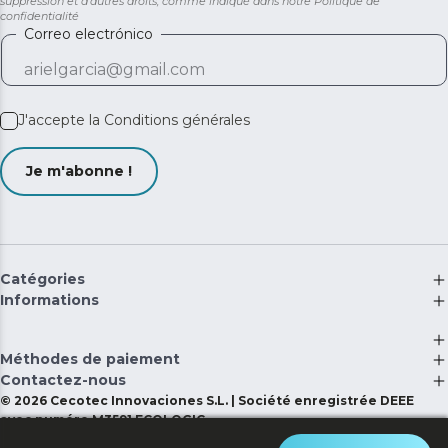
suppression et d'autres droits, comme indiqué dans notre
Politique de
confidentialité
Correo electrónico
J'accepte la
Conditions générales
Je m'abonne !
Catégories
Informations
Méthodes de paiement
Contactez-nous
©
2026
Cecotec Innovaciones S.L. | Société enregistrée DEEE
avec numéro M3591 ECOLOGIC