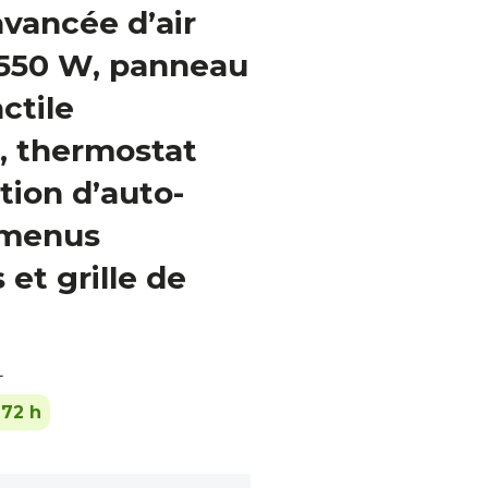
vancée d’air
1550 W, panneau
ctile
, thermostat
tion d’auto-
 menus
et grille de
L
-72 h