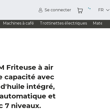
Se connecter
FR
Machines à café
Trottinettes électriques
Matelas
M Friteuse à air
de capacité avec
d'huile intégré,
 automatique et
 7 niveaux.