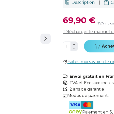
Description
|
C
69,90 €
TVA inclu
Télécharger le manuel d'u
Ache
Faites-moi savoir si le p
Envoi gratuit en Fra
TVA et Ecotaxe inclus
2 ans de garantie
Modes de paiement.
Paiement en 3, 4