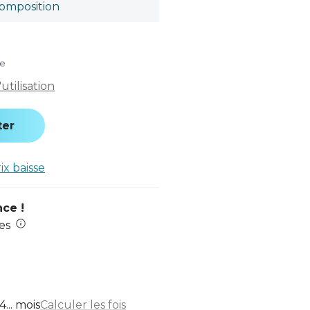
omposition
se
tilisation
ter
rix baisse
nce !
es
... mois
Calculer les fois