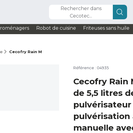
Rechercher dans
Cecotec...
troménagers
Robot de cuisine
Friteuses sans huile
le
Cecofry Rain M
Référence : 04935
Cecofry Rain 
de 5,5 litres 
pulvérisateur 
pulvérisation
manuelle avec