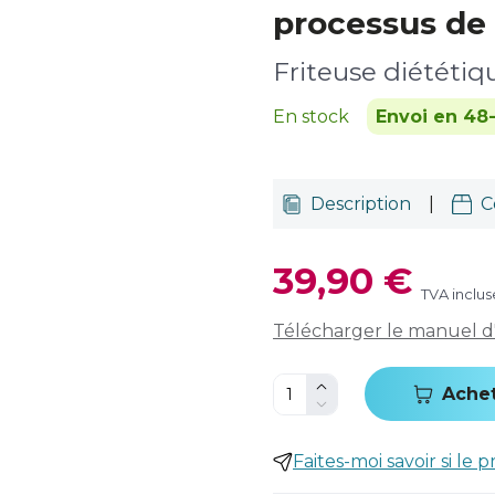
processus de 
Friteuse diététi
En stock
Envoi en 48
Description
|
C
39,90 €
TVA inclus
Télécharger le manuel d'u
Ache
Faites-moi savoir si le p