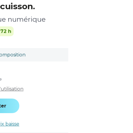
cuisson.
que numérique
-72 h
omposition
e
tilisation
ter
rix baisse