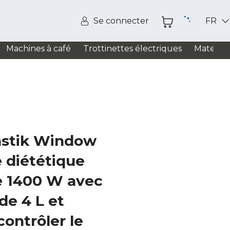
Se connecter
FR
Machines à café
Trottinettes électriques
Matelas
astik Window
 diététique
 1400 W avec
de 4 L et
contrôler le