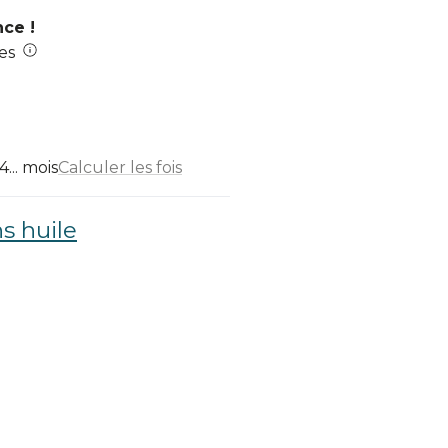
nce !
es
... mois
Calculer les fois
s huile