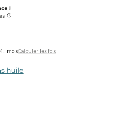
nce !
es
... mois
Calculer les fois
s huile