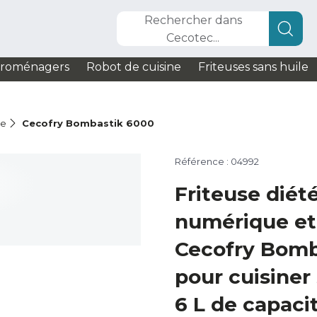
Rechercher dans
Cecotec...
troménagers
Robot de cuisine
Friteuses sans huile
le
Cecofry Bombastik 6000
Référence : 04992
Friteuse diét
numérique e
Cecofry Bomb
pour cuisiner 
6 L de capacit