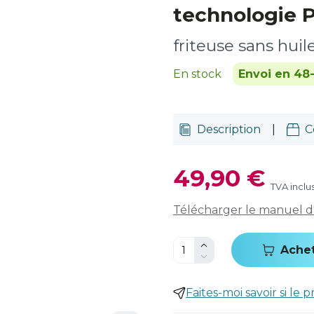
technologie 
friteuse sans huile
En stock
Envoi en 48
Description
|
C
49,90 €
TVA inclu
Télécharger le manuel d'u
Ache
Faites-moi savoir si le p