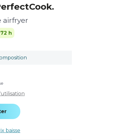
PerfectCook.
 airfryer
-72 h
omposition
se
tilisation
ter
rix baisse