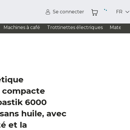
Se connecter
FR
Machines à café
Trottinettes électriques
Matelas
étique
t compacte
astik 6000
sans huile, avec
é et la