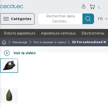
Rechercher dans
Catégories
FR
Cecotec...
Robots aspirateurs
Aspirateurs verticaux
Electroménage
Repassage
Fers à repasser à vapeur
3D ForceAnodized 95
Voir la vidéo