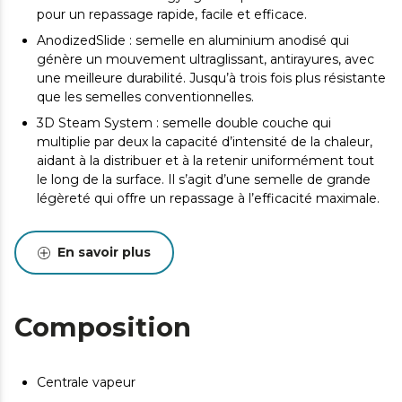
pour un repassage rapide, facile et efficace.
AnodizedSlide : semelle en aluminium anodisé qui
génère un mouvement ultraglissant, antirayures, avec
une meilleure durabilité. Jusqu’à trois fois plus résistante
que les semelles conventionnelles.
3D Steam System : semelle double couche qui
multiplie par deux la capacité d’intensité de la chaleur,
aidant à la distribuer et à la retenir uniformément tout
le long de la surface. Il s’agit d’une semelle de grande
légèreté qui offre un repassage à l’efficacité maximale.
Intelligent Pump : bombe électrique qui génère une
pression continue de vapeur maximale jusqu’à 65 g/min.
En savoir plus
SensorTouch : capteur tactile avec technologie
intelligente pour activer la vapeur uniquement lors du
repassage. Génère de la vapeur sans appuyer sur aucun
Composition
bouton.
Intelligent Total Control : contrôle intuitif et innovateur
de la température avec écran LCD. Il possède 4
Centrale vapeur
programmes de repassage différents qui ajuste la