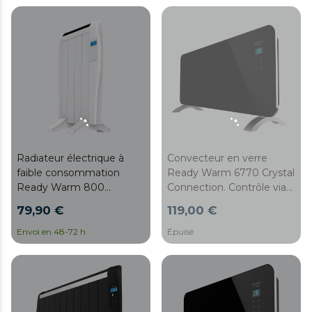
protection contre la
surchauffe, ultra-fin.
surchauffe et design ultra-
fin
Radiateur électrique à
Convecteur en verre
faible consommation
Ready Warm 6770 Crystal
Ready Warm 800
Connection. Contrôle via
Thermal à 4 éléments,
Wi-Fi avec thermostat
79,90 €
119,00 €
600 W, mural ou sur pied,
réglable, minuterie,
3 modes, minuterie,
support, adapté aux salles
Envoi en 48-72 h
Épuisé
télécommande, écran
de bains (IP24), silencieux
LED, protection contre la
et 2000 W
surchauffe, ultra-fin.