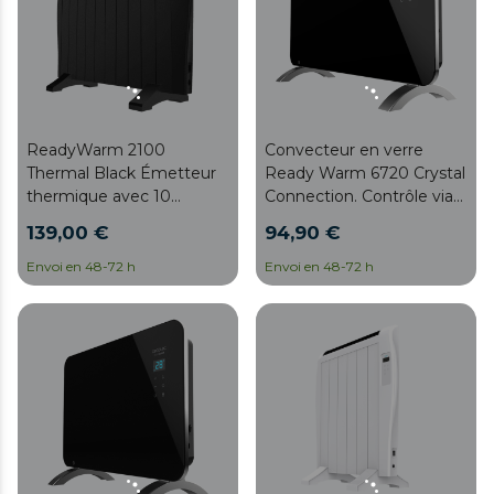
ReadyWarm 2100
Convecteur en verre
Thermal Black Émetteur
Ready Warm 6720 Crystal
thermique avec 10
Connection. Contrôle via
éléments et 1500 W, un
Wi-Fi avec thermostat
139,00 €
94,90 €
écran LCD, une
réglable, minuterie,
télécommande sans fil,
support, adapté aux salles
Envoi en 48-72 h
Envoi en 48-72 h
une minuterie
de bains (IP24), silencieux
programmable, une
et 1500 W
sélecteur de température,
20 m² de surface
couverte et un système
de sécurité.