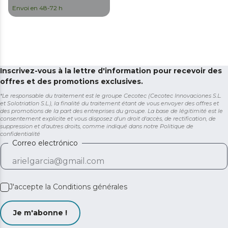
de bains (IP24), silencieux
Envoi en 48-72 h
et 2000 W
Inscrivez-vous à la lettre d'information pour recevoir des
offres et des promotions exclusives.
*Le responsable du traitement est le groupe Cecotec (Cecotec Innovaciones S.L.
et Solotriatlon S.L.), la finalité du traitement étant de vous envoyer des offres et
des promotions de la part des entreprises du groupe. La base de légitimité est le
consentement explicite et vous disposez d'un droit d'accès, de rectification, de
suppression et d'autres droits, comme indiqué dans notre
Politique de
confidentialité
Correo electrónico
J'accepte la
Conditions générales
Je m'abonne !