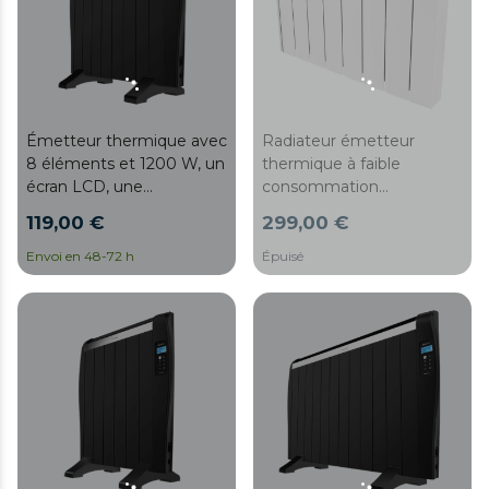
Émetteur thermique avec
Radiateur émetteur
8 éléments et 1200 W, un
thermique à faible
écran LCD, une
consommation
télécommande sans fil,
ReadyWarm 8000
119,00 €
299,00 €
une minuterie
Thermal Ceramic
programmable, un
Connected. 8 éléments,
Envoi en 48-72 h
Épuisé
sélecteur de température,
2000 W, aluminium
15 m² de surface couverte
fondu, contrôle via Wi-Fi,
et un système de
4 modes, minuterie, IPX4,
sécurité.
28 m² de surface
couverte