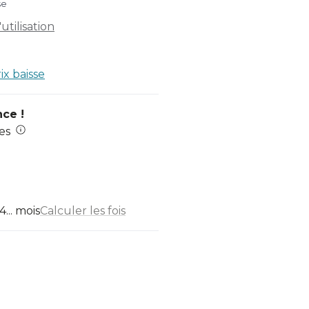
se
tilisation
rix baisse
nce !
es
... mois
Calculer les fois