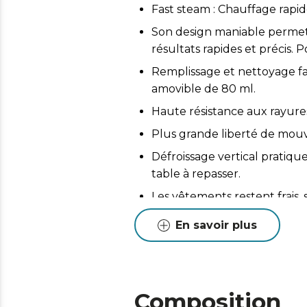
Fast steam : Chauffage rapi
Son design maniable permet d
résultats rapides et précis. P
Remplissage et nettoyage fac
amovible de 80 ml.
Haute résistance aux rayures
Plus grande liberté de mouve
Défroissage vertical pratique
table à repasser.
Les vêtements restent frais,
odeurs.
En savoir plus
Désinfectez et nettoyez non
prendre soin de votre maiso
Composition