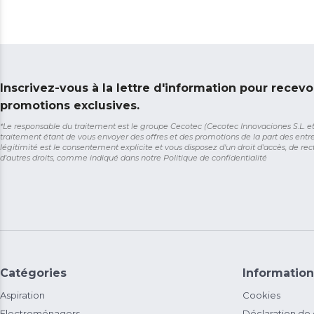
Inscrivez-vous à la lettre d'information pour recevo
promotions exclusives.
*Le responsable du traitement est le groupe Cecotec (Cecotec Innovaciones S.L. et So
traitement étant de vous envoyer des offres et des promotions de la part des entr
légitimité est le consentement explicite et vous disposez d'un droit d'accès, de rect
d'autres droits, comme indiqué dans notre
Politique de confidentialité
Catégories
Information
Aspiration
Cookies
Electroménagers
Déclaration de