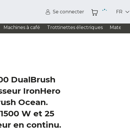
Se connecter
FR
Machines à café
Trottinettes électriques
Matelas
500 DualBrush
sseur IronHero
rush Ocean.
 1500 W et 25
ur en continu.