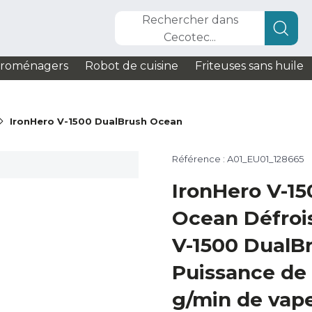
Rechercher dans
Cecotec...
troménagers
Robot de cuisine
Friteuses sans huile
IronHero V-1500 DualBrush Ocean
Référence : A01_EU01_128665
IronHero V-1
Ocean Défroi
V-1500 DualB
Puissance de
g/min de vape