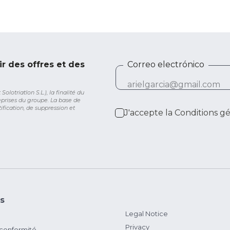
ir des offres et des
Correo electrónico
lotriatlon S.L.), la finalité du
eprises du groupe. La base de
ification, de suppression et
J'accepte la
Conditions g
s
Legal Notice
Privacy
 conformité