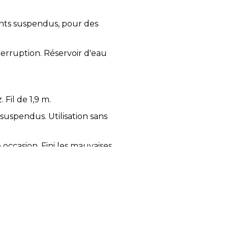
ments suspendus, pour des
terruption. Réservoir d'eau
Fil de 1,9 m.
 suspendus. Utilisation sans
 occasion. Fini les mauvaises
ux, draps et matelas, pour