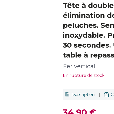
Tête à double
élimination de
peluches. Sem
inoxydable. Pr
30 secondes. 
table à repass
Fer vertical
En rupture de stock
Description
|
C
34,90 €