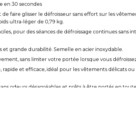
de en 30 secondes
e faire glisser le défroisseur sans effort sur les vête
oids ultra-léger de 0,79 kg.
iles, pour des séances de défroissage continues sans in
 et grande durabilité. Semelle en acier inoxydable.
ment, sans limiter votre portée lorsque vous défroissez. 
, rapide et efficace, idéal pour les vêtements délicats ou
 sans odeurs désagréables et prêts à être portés en toute
 seulement vos vêtements, mais aussi vos canapés, ridea
n et de vos vêtements. Clean Steam.