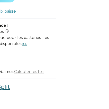
rix baisse
nce !
es
e pour les batteries : les
 disponibles
ici.
... mois
Calculer les fois
plit