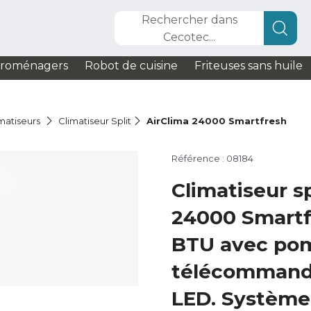
Rechercher dans
Cecotec...
troménagers
Robot de cuisine
Friteuses sans huile
matiseurs
Climatiseur Split
AirClima 24000 Smartfresh
Référence : 08184
Climatiseur sp
24000 Smartf
BTU avec pom
télécommande
LED. Système 