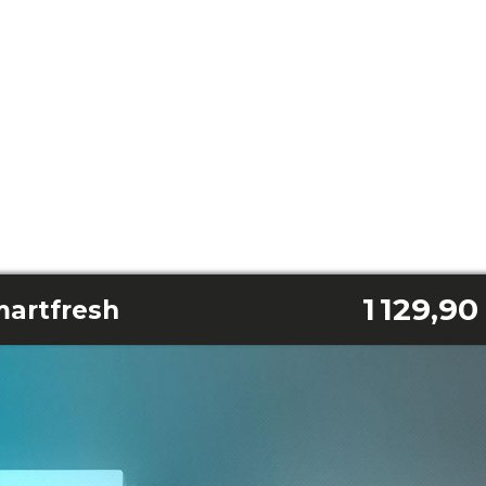
1 129,90
martfresh