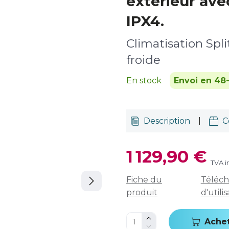
extérieur ave
IPX4.
Climatisation Spli
froide
En stock
Envoi en 48
Description
|
C
1 129,90 €
TVA i
Fiche du
Téléch
produit
d'utili
Ache