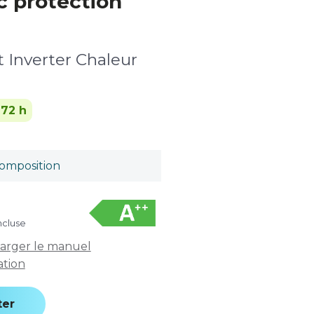
c protection
t Inverter Chaleur
-72 h
omposition
ncluse
arger le manuel
sation
ter