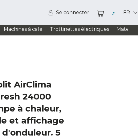
Se connecter
FR
Machines à café
Trottinettes électriques
Matelas
lit AirClima
resh 24000
pe à chaleur,
 et affichage
d'onduleur. 5