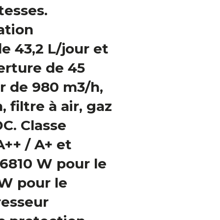
tesses.
ation
e 43,2 L/jour et
erture de 45
ir de 980 m3/h,
 filtre à air, gaz
C. Classe
++ / A+ et
 6810 W pour le
 W pour le
esseur