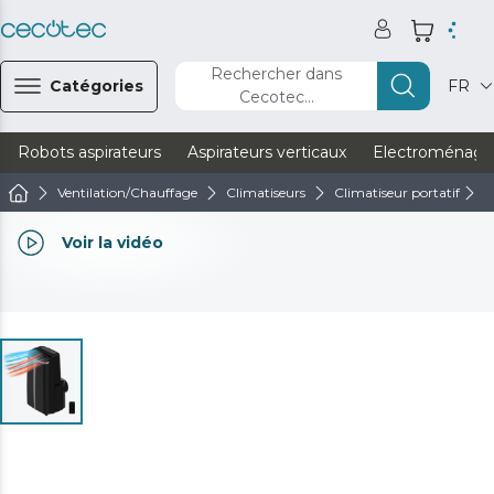
Rechercher dans
Catégories
FR
Cecotec...
Robots aspirateurs
Aspirateurs verticaux
Electroménage
Ventilation/Chauffage
Climatiseurs
Climatiseur portatif
E
Voir la vidéo