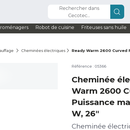
Rechercher dans
Cecotec...
troménagers
Robot de cuisine
Friteuses sans huile
auffage
Cheminées électriques
Ready Warm 2600 Curved 
Référence : 05366
Cheminée éle
Warm 2600 C
Puissance ma
W, 26"
Cheminée électri