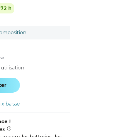
-72 h
omposition
use
tilisation
ter
rix baisse
nce !
es
e pour les batteries : les