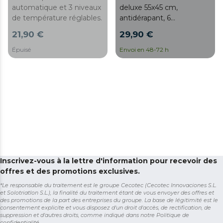
automatique et 3 niveaux
deluxe 55x45 cm,
de température réglables.
antidérapant, 6
températures, 4 niveaux
21,90 €
29,90 €
de minuterie.
Épuisé
Envoi en 48-72 h
Inscrivez-vous à la lettre d'information pour recevoir des
offres et des promotions exclusives.
*Le responsable du traitement est le groupe Cecotec (Cecotec Innovaciones S.L.
et Solotriatlon S.L.), la finalité du traitement étant de vous envoyer des offres et
des promotions de la part des entreprises du groupe. La base de légitimité est le
consentement explicite et vous disposez d'un droit d'accès, de rectification, de
suppression et d'autres droits, comme indiqué dans notre
Politique de
confidentialité