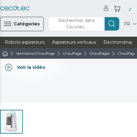
Rechercher dans
Catégories
FR
Cecotec...
Robots aspirateurs
Aspirateurs verticaux
Electroménage
Ventilation/Chauffage
Chauffage
Chauffages
Chauffages
Voir la vidéo