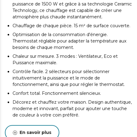
puissance de 1500 W et grâce à sa technologie Ceramic
Technology, ce chauffage est capable de créer une
atmosphère plus chaude instantanément.
Chauffage de chaque pièce. 15 m² de surface couverte.
Optimisation de la consommation d'énergie.
Thermostat réglable pour adapter la température aux
besoins de chaque moment.
Chaleur sur mesure. 3 modes : Ventilateur, Eco et
Puissance maximale.
Contrôle facile. 2 sélecteurs pour sélectionner
intuitivement la puissance et le mode de
fonctionnement, ainsi que pour régler le thermostat.
Confort total. Fonctionnement silencieux.
Décorez et chauffez votre maison. Design authentique,
moderne et innovant, parfait pour ajouter une touche
de couleur à votre coin préféré.
Profitez-en sans souci. Triple système de sécurité : arrêt
automatique en cas de basculement, protection contre
En savoir plus
la surchauffe et grille de sécurité.