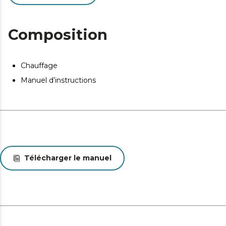
Ce produit ne convient pas pour une utilisation en tant
que chauffage primaire. Cet appareil a été conçu
Composition
seulement pour être utilisé dans des espaces intérieurs
ou pour une utilisation momentanée.
Chauffage
Manuel d’instructions
Télécharger le manuel