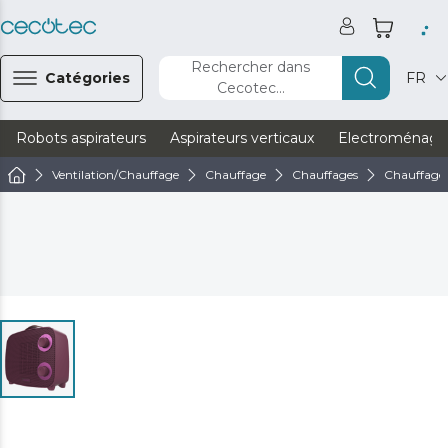
Rechercher dans
Catégories
FR
Cecotec...
Robots aspirateurs
Aspirateurs verticaux
Electroménage
Ventilation/Chauffage
Chauffage
Chauffages
Chauffages