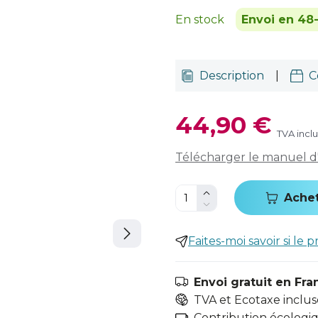
En stock
Envoi en 48
Description
|
C
44,90 €
TVA incl
Télécharger le manuel d'u
Ache
Faites-moi savoir si le p
Envoi gratuit en Fra
TVA et Ecotaxe inclus
Contribution écologiqu