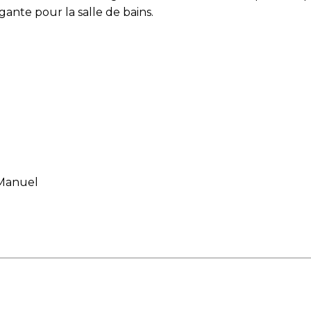
gante pour la salle de bains.
ts humides. Protection IP22 résistante aux éclaboussur
 de protection contre la surchauffe qui éteint le chauf
sûre.
our une utilisation en tant que chauffage primaire. Cet
 dans des espaces intérieurs ou pour une utilisation mo
Manuel