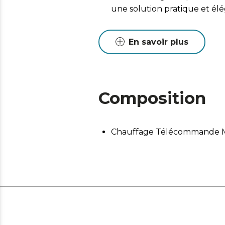
une solution pratique et élé
Idéal pour les environnemen
Sécurité avant tout. Système
En savoir plus
garantissant une utilisation 
Ce produit ne convient pas p
seulement pour être utilisé
Composition
Chauffage Télécommande 