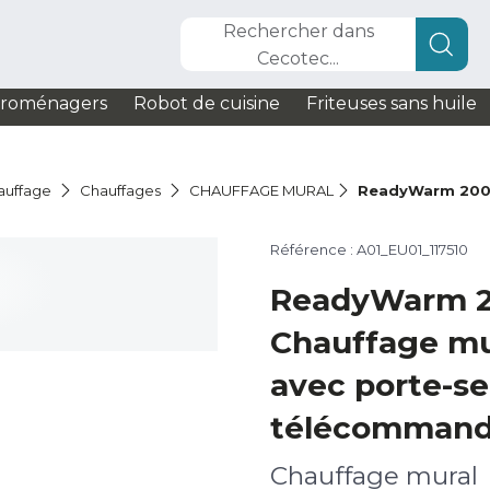
Rechercher dans
Cecotec...
troménagers
Robot de cuisine
Friteuses sans huile
auffage
Chauffages
CHAUFFAGE MURAL
ReadyWarm 200
Référence : A01_EU01_117510
ReadyWarm 2
Chauffage mu
avec porte-se
télécomman
Chauffage mural