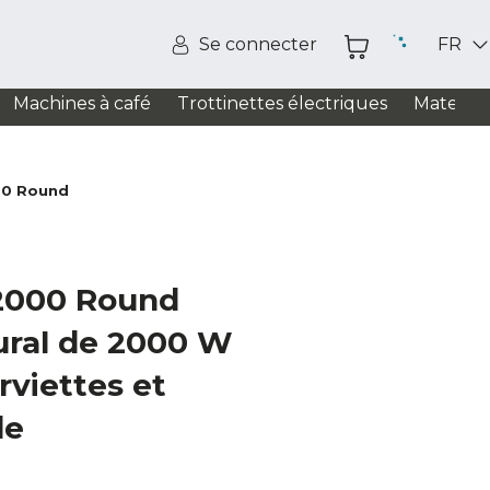
Se connecter
FR
Machines à café
Trottinettes électriques
Matelas
0 Round
000 Round
ral de 2000 W
rviettes et
de