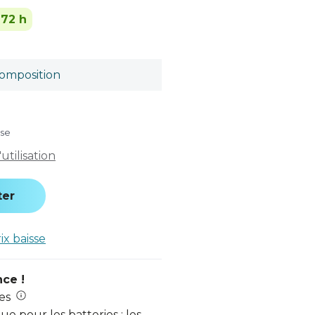
-72 h
omposition
use
tilisation
ter
rix baisse
nce !
es
e pour les batteries : les