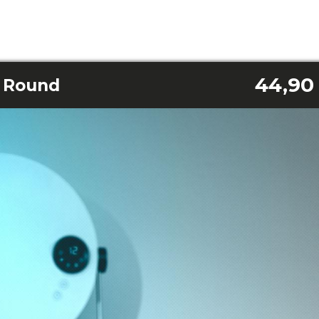
44,90
 Round