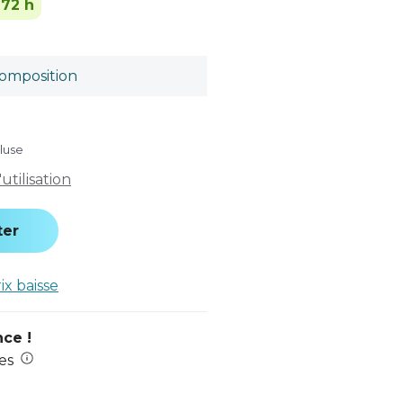
-72 h
omposition
luse
tilisation
ter
rix baisse
nce !
es