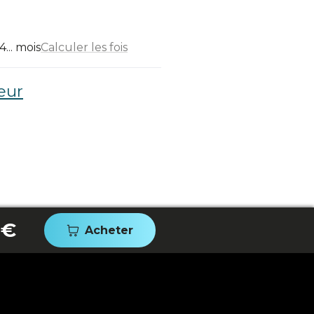
... mois
Calculer les fois
eur
 €
Acheter