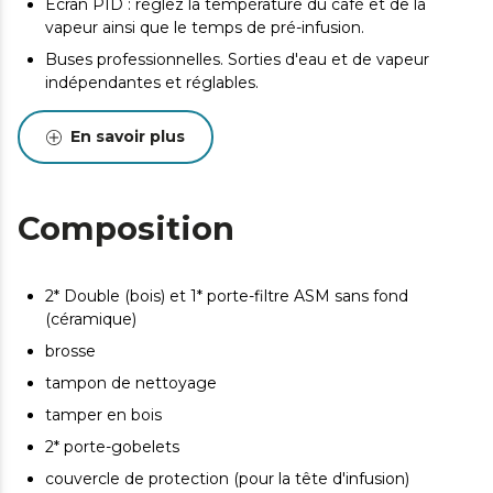
Écran PID : réglez la température du café et de la
vapeur ainsi que le temps de pré-infusion.
Buses professionnelles. Sorties d'eau et de vapeur
indépendantes et réglables.
3200 W : Préparez toutes sortes de cafés avec cette
En savoir plus
machine à café barista.
Double sortie de café
Plateau chauffe-tasses
Composition
2* Double (bois) et 1* porte-filtre ASM sans fond
(céramique)
brosse
tampon de nettoyage
tamper en bois
2* porte-gobelets
couvercle de protection (pour la tête d'infusion)