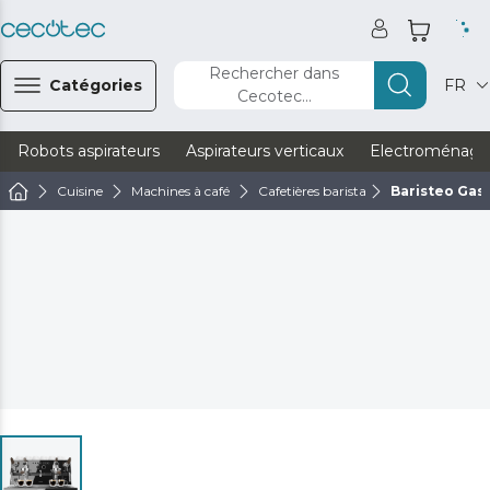
Rechercher dans
Catégories
FR
Cecotec...
Robots aspirateurs
Aspirateurs verticaux
Electroménage
Cuisine
Machines à café
Cafetières barista
Baristeo Gas