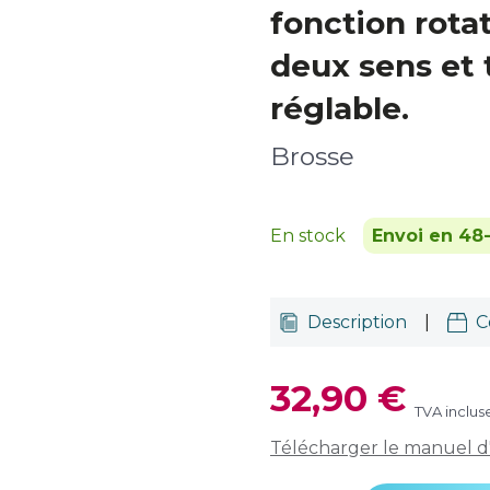
fonction rota
deux sens et
réglable.
Brosse
En stock
Envoi en 48
Description
|
C
32,90 €
TVA inclus
Télécharger le manuel d'u