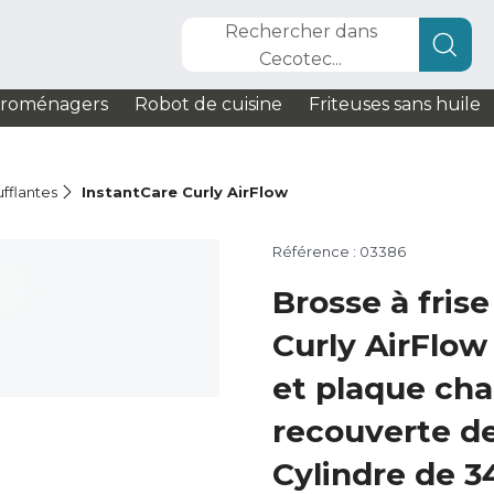
Rechercher dans
Cecotec...
troménagers
Robot de cuisine
Friteuses sans huile
fflantes
InstantCare Curly AirFlow
Référence : 03386
Brosse à fris
Curly AirFlow
et plaque ch
recouverte d
Cylindre de 