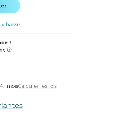
ter
rix baisse
nce !
es
... mois
Calculer les fois
flantes