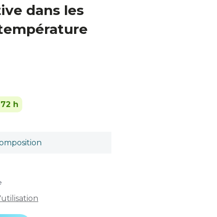
tive dans les
 température
-72 h
omposition
e
tilisation