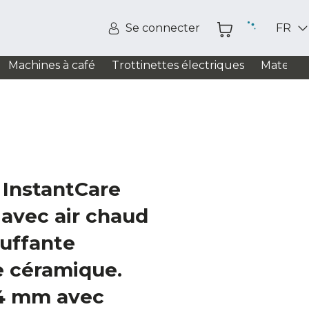
Se connecter
FR
Machines à café
Trottinettes électriques
Matelas
e InstantCare
 avec air chaud
auffante
e céramique.
34 mm avec