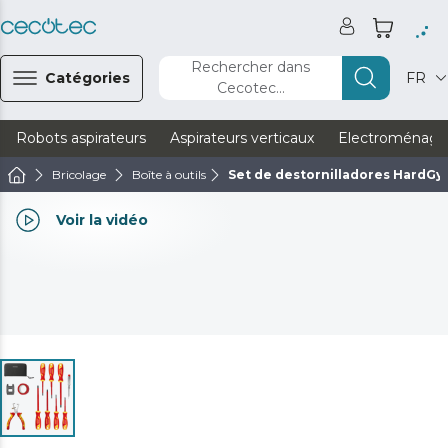
Rechercher dans
Catégories
FR
Cecotec...
Robots aspirateurs
Aspirateurs verticaux
Electroménage
Bricolage
Boîte à outils
Set de destornilladores HardGyr
Voir la vidéo