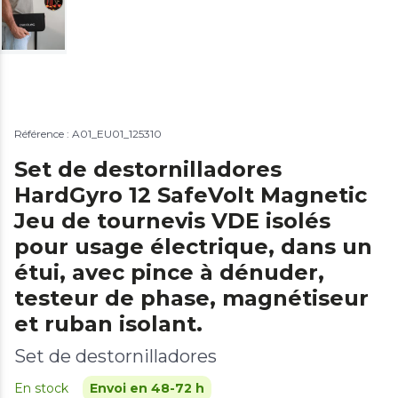
Référence : A01_EU01_125310
Set de destornilladores
HardGyro 12 SafeVolt Magnetic
Jeu de tournevis VDE isolés
pour usage électrique, dans un
étui, avec pince à dénuder,
testeur de phase, magnétiseur
et ruban isolant.
Set de destornilladores
En stock
Envoi en 48-72 h