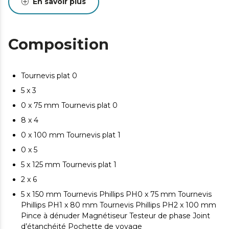
En savoir plus
Manche ergonomique et antidérapant : son design
assure une prise en main parfaite et une transmission
maximale de la force.
Composition
Les formats de tournevis les plus courants dans le
domaine de l'électricité sont inclus, avec 4 tournevis
plats (3, 4, 5,5, 6,5) et 3 tournevis cruciformes ou Phillips
Tournevis plat 0
(PH0, PH1, PH2).
5 x 3
0 x 75 mm Tournevis plat 0
8 x 4
0 x 100 mm Tournevis plat 1
0 x 5
5 x 125 mm Tournevis plat 1
2 x 6
5 x 150 mm Tournevis Phillips PH0 x 75 mm Tournevis
Phillips PH1 x 80 mm Tournevis Phillips PH2 x 100 mm
Pince à dénuder Magnétiseur Testeur de phase Joint
d’étanchéité Pochette de voyage