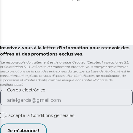
Inscrivez-vous à la lettre d'information pour recevoir des
offres et des promotions exclusives.
*Le responsable du traitement est le groupe Cecotec (Cecotec Innovaciones S.L.
et Solotriatlon S.L.), la finalité du traitement étant de vous envoyer des offres et
des promotions de la part des entreprises du groupe. La base de légitimité est le
consentement explicite et vous disposez d'un droit d'accès, de rectification, de
suppression et d'autres droits, comme indiqué dans notre
Politique de
confidentialité
Correo electrónico
J'accepte la
Conditions générales
Je m'abonne !