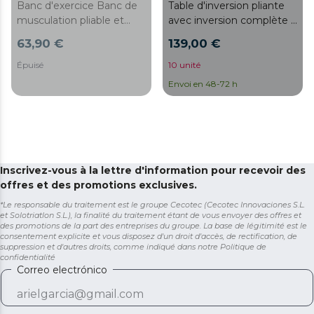
Banc d'exercice Banc de
Table d'inversion pliante
musculation pliable et
avec inversion complète à
rembourré, réglable sur 7
180°. Ceinture et
63,90 €
139,00 €
niveaux et inclinable
rembourrages en mousse
jusqu'à 180º.
de sécurité. 26 niveaux
Épuisé
10 unité
Rembourrages
réglables. Poids
Envoi en 48-72 h
antidérapants.
maximum de l’utilisateur
Entraînement complet du
120 kg.
corps.
Inscrivez-vous à la lettre d'information pour recevoir des
offres et des promotions exclusives.
*Le responsable du traitement est le groupe Cecotec (Cecotec Innovaciones S.L.
et Solotriatlon S.L.), la finalité du traitement étant de vous envoyer des offres et
des promotions de la part des entreprises du groupe. La base de légitimité est le
consentement explicite et vous disposez d'un droit d'accès, de rectification, de
suppression et d'autres droits, comme indiqué dans notre
Politique de
confidentialité
Correo electrónico