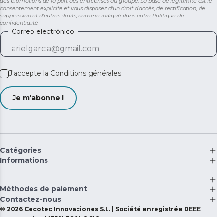
des promotions de la part des entreprises du groupe. La base de légitimité est le
consentement explicite et vous disposez d'un droit d'accès, de rectification, de
suppression et d'autres droits, comme indiqué dans notre
Politique de
confidentialité
Correo electrónico
J'accepte la
Conditions générales
Je m'abonne !
Catégories
Informations
Méthodes de paiement
Contactez-nous
©
2026
Cecotec Innovaciones S.L. | Société enregistrée DEEE