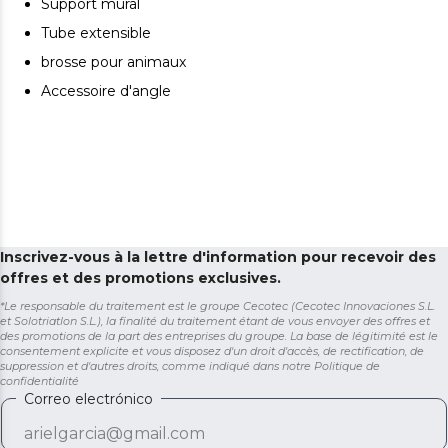
Style : une brosse qui pénètre dans le pelage, capture
Support mural
les poils morts et les aspire directement pour éviter
Tube extensible
qu’ils ne se retrouvent sur le sol.
brosse pour animaux
Nettoie efficacement les meubles et les coins. Kit
Accessoire d'angle
d'accessoires : optimisez le nettoyage de votre maison
grâce à un accessoire 2 en 1 intégré pour les meubles
et un accessoire pour les coins, idéal pour atteindre les
zones difficiles d'accès. Il comprend également un
support mural pour un rangement pratique et organisé,
ainsi qu'un tuyau extensible permettant d'atteindre
facilement les endroits en hauteur et difficiles d'accès.
Nettoyage en profondeur, même sur les tapis épais. La
Inscrivez-vous à la lettre d'information pour recevoir des
pression d'aspiration de 32 kPa pénètre au cœur de la
offres et des promotions exclusives.
saleté, piégeant même les saletés les plus invisibles, sur
*Le responsable du traitement est le groupe Cecotec (Cecotec Innovaciones S.L.
les surfaces les plus résistantes.
et Solotriatlon S.L.), la finalité du traitement étant de vous envoyer des offres et
des promotions de la part des entreprises du groupe. La base de légitimité est le
Nettoie sans effort les zones basses. Tube flexible : ce
consentement explicite et vous disposez d'un droit d'accès, de rectification, de
système permet d’aspirer les zones basses sans avoir à
suppression et d'autres droits, comme indiqué dans notre
Politique de
se baisser.
confidentialité
Correo electrónico
Il sépare les particules aspirées et améliore les
performances. Système cyclonique parallèle : un