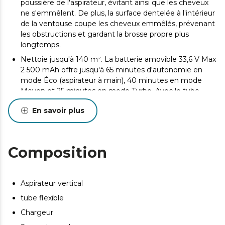
poussière de l'aspirateur, évitant ainsi que les cheveux
ne s'emmêlent. De plus, la surface dentelée à l'intérieur
de la ventouse coupe les cheveux emmêlés, prévenant
les obstructions et gardant la brosse propre plus
longtemps.
Nettoie jusqu'à 140 m². La batterie amovible 33,6 V Max
2 500 mAh offre jusqu'à 65 minutes d'autonomie en
mode Éco (aspirateur à main), 40 minutes en mode
Moyen et 25 minutes en mode Turbo. Avec le tube
motorisé et la brosse, l'autonomie atteint 60 minutes
En savoir plus
en mode Éco, 35 minutes en mode Moyen et 20
minutes en mode Turbo. *D'après des tests internes.
**L'autonomie varie selon le mode sélectionné. Il est
recommandé d'utiliser le mode Éco et d'augmenter
Composition
l'autonomie si la saleté est importante.
Elle révèle les saletés invisibles. Green Detect : détecte
la poussière et les saletés invisibles sur les sols durs,
Aspirateur vertical
améliorant la précision d'aspiration pour que rien ne
tube flexible
vous échappe.
Chargeur
Brossez et aspirez les poils morts de votre animal. Pet